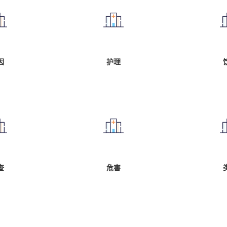
因
护理
查
危害