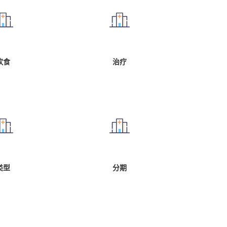
饮食
治疗
类型
分期