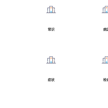
常识
病
症状
检