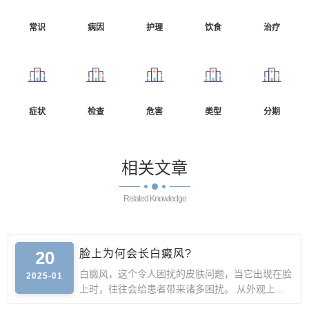
常识
病因
护理
饮食
治疗
症状
检查
危害
类型
分期
相关
文章
Related Knowledge
20
脸上为何会长白癜风?
白癜风，这个令人困扰的皮肤问题，当它出现在脸
2025-01
上时，往往会给患者带来诸多困扰。 从外观上
看，脸上长白癜风会