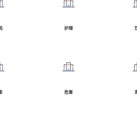
因
护理
查
危害