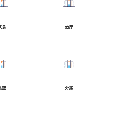
饮食
治疗
类型
分期