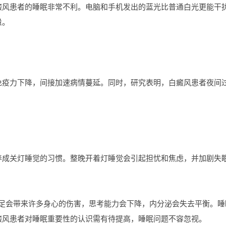
患者的睡眠非常不利。电脑和手机发出的蓝光比普通白光更能干扰
量。
力下降，间接加速病情蔓延。同时，研究表明，白癜风患者夜间过
关灯睡觉的习惯。整晚开着灯睡觉会引起担忧和焦虑，并加剧失眠
会带来许多身心的伤害，思考能力会下降，内分泌会失去平衡。睡
癜风患者对睡眠重要性的认识需有待提高，睡眠问题不容忽视。