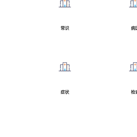
常识
病
症状
检