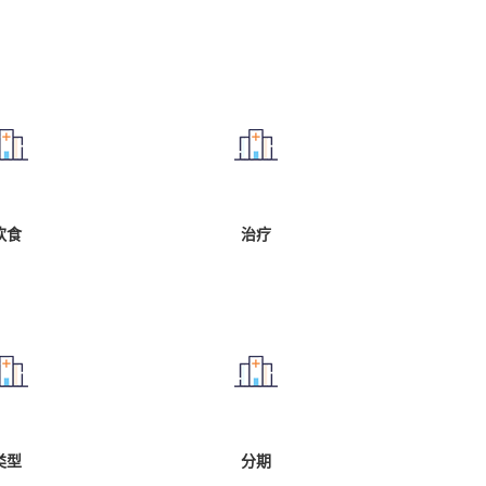
饮食
治疗
类型
分期