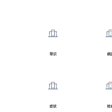
常识
病
症状
检