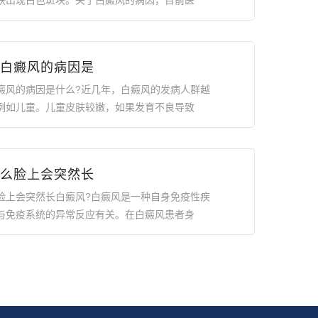
肤出现白色斑块。关于白癜风的病因，目前医
白癜风的病因是
癜风的病因是什么?近几年，白癜风的发病人群越
例如儿童。儿童皮肤较嫩，如果发育不良导致
么脸上会突然长
脸上会突然长白癜风?白癜风是一种自身免疫性疾
与免疫系统的异常反应有关。在白癜风患者身