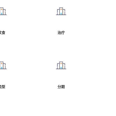
饮食
治疗
类型
分期