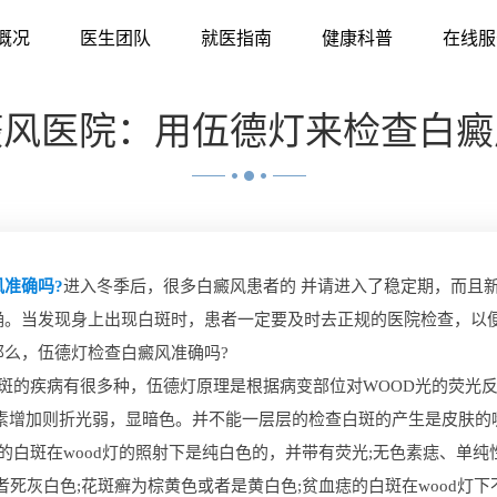
概况
医生团队
就医指南
健康科普
在线服
癜风医院：用伍德灯来检查白癜
准确吗?
进入冬季后，很多白癜风患者的 并请进入了稳定期，而且
确。当发现身上出现白斑时，患者一定要及时去正规的医院检查，以
么，伍德灯检查白癜风准确吗?
的疾病有很多种，伍德灯原理是根据病变部位对WOOD光的荧光反
黑素增加则折光弱，显暗色。并不能一层层的检查白斑的产生是皮肤的
白斑在wood灯的照射下是纯白色的，并带有荧光;无色素痣、单纯
者死灰白色;花斑癣为棕黄色或者是黄白色;贫血痣的白斑在wood灯