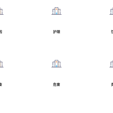
因
护理
查
危害