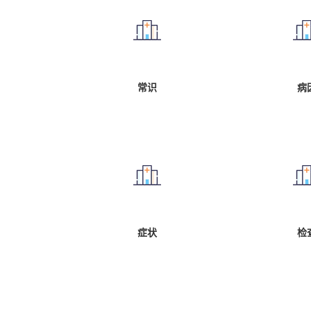
常识
病
症状
检