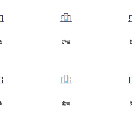
因
护理
查
危害