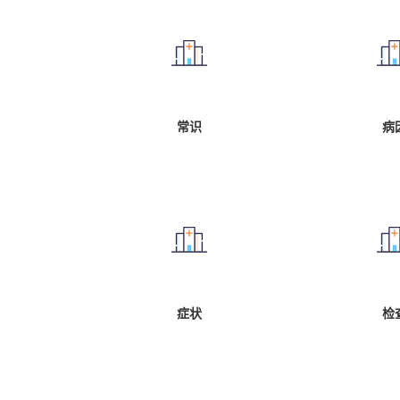
常识
病
症状
检