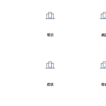
常识
病
症状
检