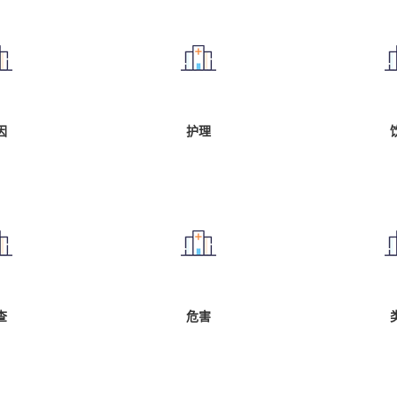
因
护理
查
危害