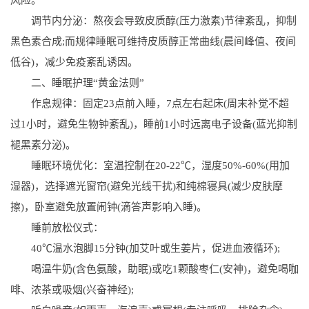
调节内分泌：熬夜会导致皮质醇(压力激素)节律紊乱，抑制
黑色素合成;而规律睡眠可维持皮质醇正常曲线(晨间峰值、夜间
低谷)，减少免疫紊乱诱因。
二、睡眠护理“黄金法则”
作息规律：固定23点前入睡，7点左右起床(周末补觉不超
过1小时，避免生物钟紊乱)，睡前1小时远离电子设备(蓝光抑制
褪黑素分泌)。
睡眠环境优化：室温控制在20-22℃，湿度50%-60%(用加
湿器)，选择遮光窗帘(避免光线干扰)和纯棉寝具(减少皮肤摩
擦)，卧室避免放置闹钟(滴答声影响入睡)。
睡前放松仪式：
40℃温水泡脚15分钟(加艾叶或生姜片，促进血液循环);
喝温牛奶(含色氨酸，助眠)或吃1颗酸枣仁(安神)，避免喝咖
啡、浓茶或吸烟(兴奋神经);