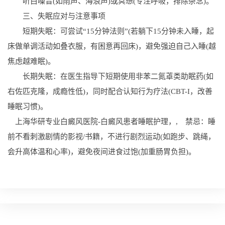
听白噪音(如雨声、海浪声)或冥想(专注呼吸，排除杂念)。
三、失眠应对与注意事项
短期失眠：可尝试“15分钟法则”(若躺下15分钟未入睡，起
床做单调活动如叠衣服，有困意再回床)，避免强迫自己入睡(越
焦虑越难眠)。
长期失眠：在医生指导下短期使用非苯二氮䓬类助眠药(如
右佐匹克隆，成瘾性低)，同时配合认知行为疗法(CBT-I，改善
睡眠习惯)。
上海华研专业白癜风医院-白癜风患者睡眠护理，, 禁忌：睡
前不看刺激剧情的影视/书籍，不进行剧烈运动(如跑步、跳绳，
会升高体温和心率)，避免夜间进食过饱(加重肠胃负担)。