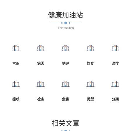
健康
加油站
The solution
常识
病因
护理
饮食
治疗
症状
检查
危害
类型
分期
相关
文章