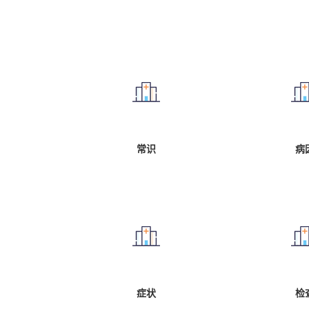
常识
病
症状
检