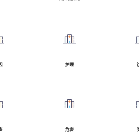
因
护理
查
危害