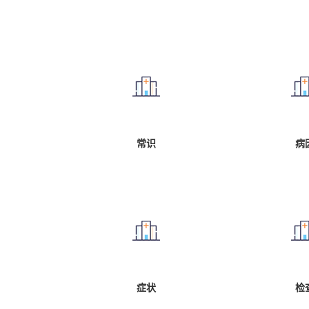
常识
病
症状
检