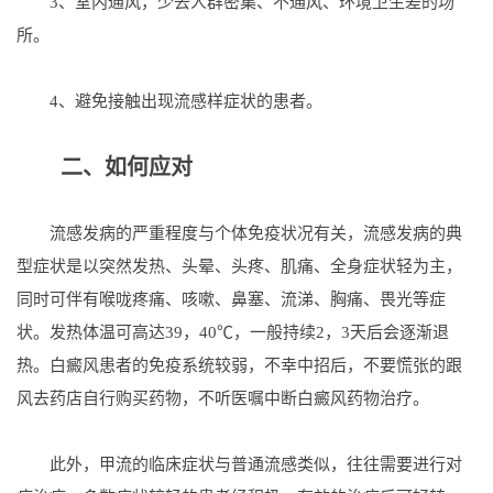
3、室内通风，少去人群密集、不通风、环境卫生差的场
所。
4、避免接触出现流感样症状的患者。
二、如何应对
流感发病的严重程度与个体免疫状况有关，流感发病的典
型症状是以突然发热、头晕、头疼、肌痛、全身症状轻为主，
同时可伴有喉咙疼痛、咳嗽、鼻塞、流涕、胸痛、畏光等症
状。发热体温可高达39，40℃，一般持续2，3天后会逐渐退
热。白癜风患者的免疫系统较弱，不幸中招后，不要慌张的跟
风去药店自行购买药物，不听医嘱中断白癜风药物治疗。
此外，甲流的临床症状与普通流感类似，往往需要进行对