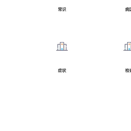
常识
病
症状
检