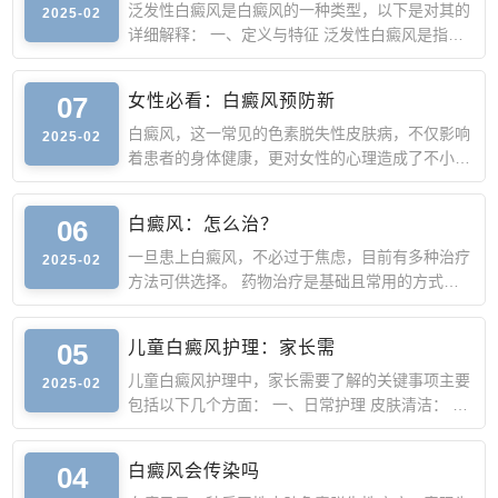
泛发性白癜风是白癜风的一种类型，以下是对其的
2025-02
详细解释： 一、定义与特征 泛发性白癜风是指患
者病变所产生的白
07
女性必看：白癜风预防新
白癜风，这一常见的色素脱失性皮肤病，不仅影响
2025-02
着患者的身体健康，更对女性的心理造成了不小的
压力。作为女性
06
白癜风：怎么治？
一旦患上白癜风，不必过于焦虑，目前有多种治疗
2025-02
方法可供选择。 药物治疗是基础且常用的方式。
外用药物如糖皮质
05
儿童白癜风护理：家长需
儿童白癜风护理中，家长需要了解的关键事项主要
2025-02
包括以下几个方面： 一、日常护理 皮肤清洁： 每
天为孩子洗澡，
04
白癜风会传染吗