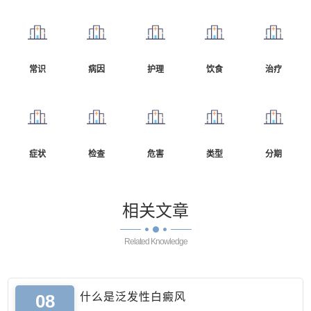
常识
病因
护理
饮食
治疗
症状
检查
危害
类型
分期
相关
文章
Related Knowledge
08
什么是泛发性白癜风