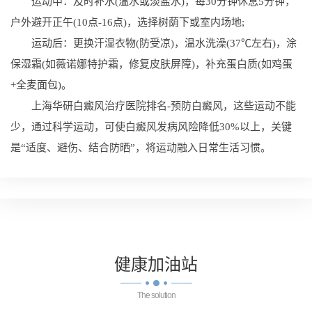
运动中：及时补水(温水或淡盐水)，每30分钟休息5分钟，
户外避开正午(10点-16点)，选择树荫下或室内场地;
运动后：更换汗湿衣物(防受凉)，温水洗澡(37℃左右)，涂
保湿霜(如薇诺娜特护霜，修复皮肤屏障)，补充蛋白质(如鸡蛋
+全麦面包)。
上海华研白癜风治疗医院排名-预防白癜风，这些运动不能
少，通过科学运动，可使白癜风发病风险降低30%以上，关键
是“适度、避伤、结合防晒”，将运动融入日常生活习惯。
健康
加油站
The solution