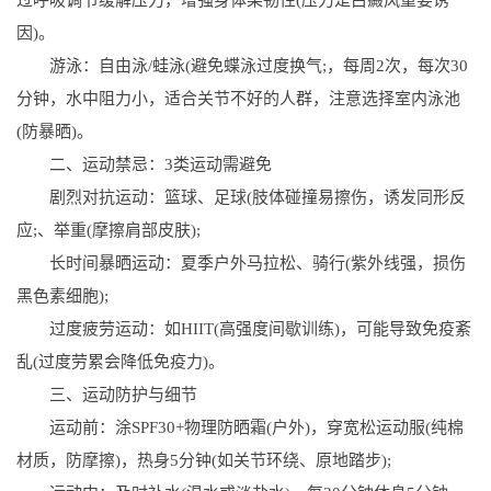
因)。
游泳：自由泳/蛙泳(避免蝶泳过度换气;，每周2次，每次30
分钟，水中阻力小，适合关节不好的人群，注意选择室内泳池
(防暴晒)。
二、运动禁忌：3类运动需避免
剧烈对抗运动：篮球、足球(肢体碰撞易擦伤，诱发同形反
应;、举重(摩擦肩部皮肤);
长时间暴晒运动：夏季户外马拉松、骑行(紫外线强，损伤
黑色素细胞);
过度疲劳运动：如HIIT(高强度间歇训练)，可能导致免疫紊
乱(过度劳累会降低免疫力)。
三、运动防护与细节
运动前：涂SPF30+物理防晒霜(户外)，穿宽松运动服(纯棉
材质，防摩擦)，热身5分钟(如关节环绕、原地踏步);