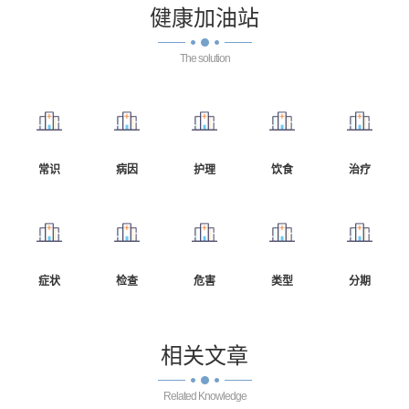
健康
加油站
The solution
常识
病因
护理
饮食
治疗
症状
检查
危害
类型
分期
相关
文章
Related Knowledge