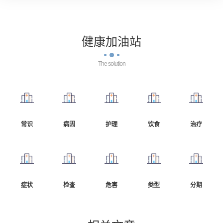
健康
加油站
The solution
常识
病因
护理
饮食
治疗
症状
检查
危害
类型
分期