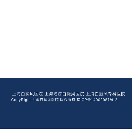
势，儿童青少年已然成为该疾病发病的重要群体。
白癜风不仅对孩子
14
冬季关爱白癜风患儿，上
近年来，白癜风发病呈现出愈发明显的年轻化趋
2025-11
势，儿童青少年已然成为该疾病发病的重要群体。
白癜风不仅对孩子
10
会诊预告|11月16日上海华
进入初冬，气温持续走低，湿度变化也易导致白癜
2025-11
风病情出现波动。为帮助广大患者在此关键时期科
学控斑、稳定病
07
【特邀专家周六到诊】
上海白癜风医院
上海治疗白癜风医院
上海白癜风专科医院
白癜风作为一种常见的色素脱失性皮肤病，虽不危
2025-11
CopyRight 上海白癜风医院 版权所有
皖ICP备14002087号-2
及生命，却严重影响患者的外貌与心理健康。为帮
助更多患者获得