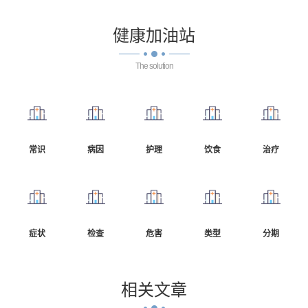
健康
加油站
The solution
常识
病因
护理
饮食
治疗
症状
检查
危害
类型
分期
相关
文章