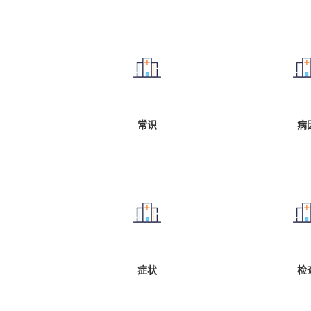
常识
病
症状
检