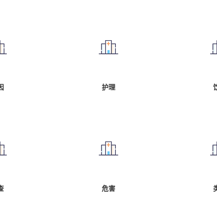
因
护理
查
危害