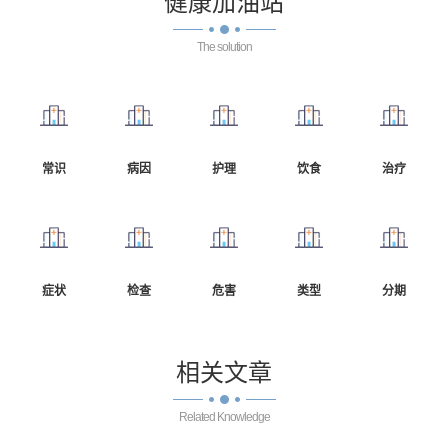
健康
加油站
The solution
常识
病因
护理
饮食
治疗
症状
检查
危害
类型
分期
相关
文章
Related Knowledge