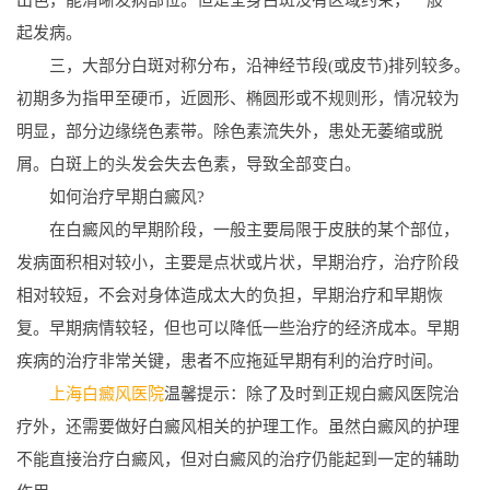
起发病。
三，大部分白斑对称分布，沿神经节段(或皮节)排列较多。
初期多为指甲至硬币，近圆形、椭圆形或不规则形，情况较为
明显，部分边缘绕色素带。除色素流失外，患处无萎缩或脱
屑。白斑上的头发会失去色素，导致全部变白。
如何治疗早期白癜风?
在白癜风的早期阶段，一般主要局限于皮肤的某个部位，
发病面积相对较小，主要是点状或片状，早期治疗，治疗阶段
相对较短，不会对身体造成太大的负担，早期治疗和早期恢
复。早期病情较轻，但也可以降低一些治疗的经济成本。早期
疾病的治疗非常关键，患者不应拖延早期有利的治疗时间。
上海白癜风医院
温馨提示：除了及时到正规白癜风医院治
疗外，还需要做好白癜风相关的护理工作。虽然白癜风的护理
不能直接治疗白癜风，但对白癜风的治疗仍能起到一定的辅助