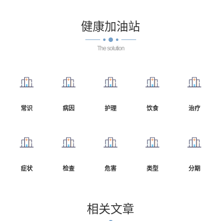
健康
加油站
The solution
常识
病因
护理
饮食
治疗
症状
检查
危害
类型
分期
相关
文章