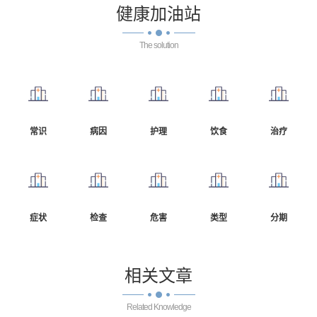
健康
加油站
The solution
常识
病因
护理
饮食
治疗
症状
检查
危害
类型
分期
相关
文章
Related Knowledge