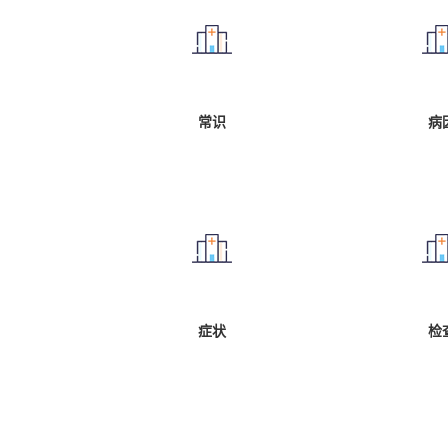
常识
病
症状
检