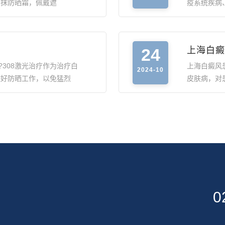
涂抹防晒霜，佩戴遮
疫系统疾病
24
上海白癜
?308激光治疗作为治疗白
上海白癜风
2024-10
做好防晒工作，以免猛烈
皮肤病，对
0