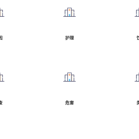
因
护理
查
危害