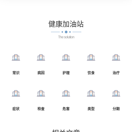
健康
加油站
The solution
常识
病因
护理
饮食
治疗
症状
检查
危害
类型
分期