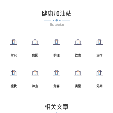
健康
加油站
The solution
常识
病因
护理
饮食
治疗
症状
检查
危害
类型
分期
相关
文章