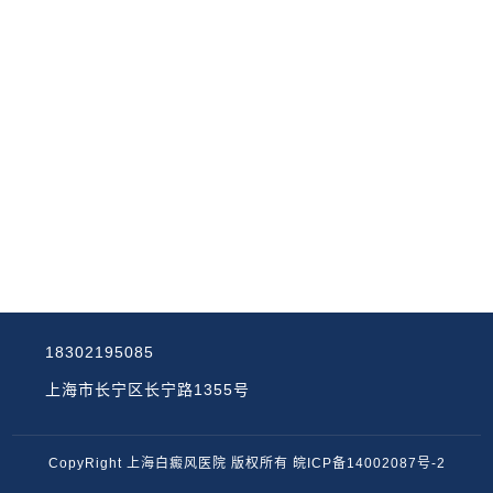
秋韵渐浓，家国同庆。值此国庆、中秋双节相逢的
2025-09
美好时节，为践行以患者为中心的服务理念，切实
解决白癜风患者
08
专家会诊通知|9月14日，
当初秋的微风驱散暑热，万物逐渐迎来收获的季
2025-09
节，白癜风患者仍需关注病情稳定与复色进展的双
重需求。为帮助患
01
专家会诊通知|8月2日，上
白癜风作为一种常见的色素脱失性皮肤病，不仅影
2025-08
响患者的外貌，还可能带来心理压力。特别是夏
季，衣服减少，暴
13
上海华研医院预约-儿童
18302195085
上海华研医院预约-儿童白癜风的治疗方法 上海华
2025-03
上海市长宁区长宁路1355号
研医院预约-白癜风是一种色素失调性疾病，对于
儿童患者来说，其
CopyRight 上海白癜风医院 版权所有
皖ICP备14002087号-2