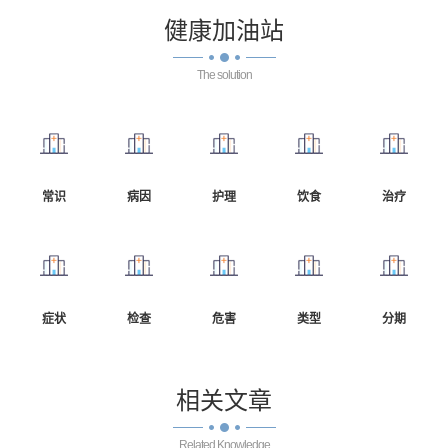
健康
加油站
The solution
常识
病因
护理
饮食
治疗
症状
检查
危害
类型
分期
相关
文章
Related Knowledge