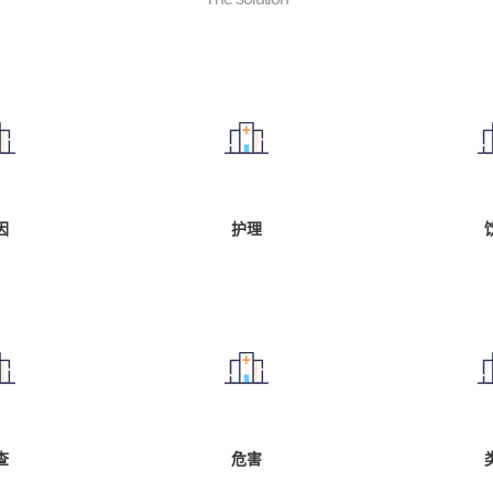
因
护理
查
危害