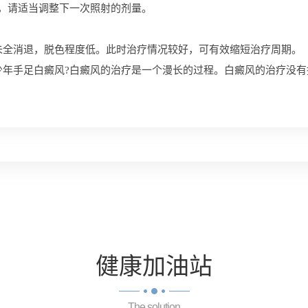
红，请适当调整下一次照射的剂量。
全消退，脱色程度低。此时治疗情况较好，可有效缩短治疗周期。
少年手足白癜风?白癜风的治疗是一个漫长的过程。白癜风的治疗没
健康
加油站
The solution