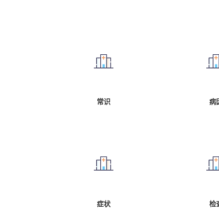
常识
病
症状
检