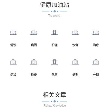
健康
加油站
The solution
常识
病因
护理
饮食
治疗
症状
检查
危害
类型
分期
相关
文章
Related Knowledge