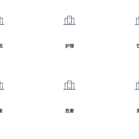
因
护理
查
危害