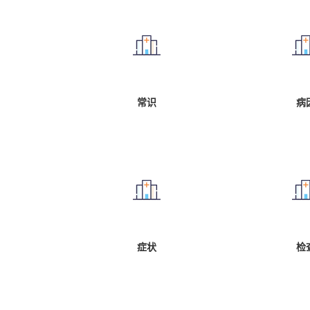
常识
病
症状
检