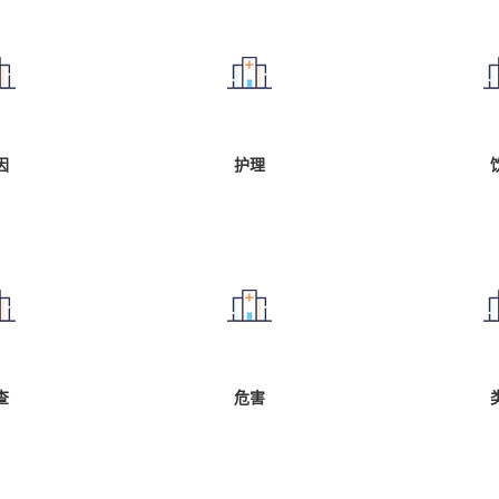
因
护理
查
危害