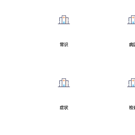
常识
病
症状
检