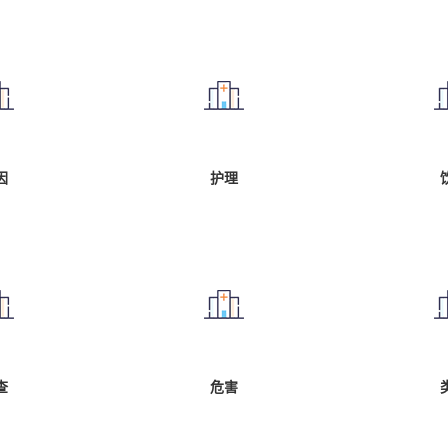
因
护理
查
危害