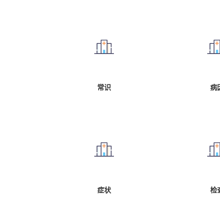
常识
病
症状
检