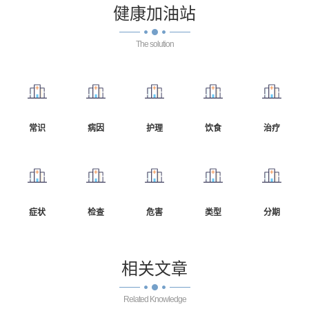
健康
加油站
The solution
常识
病因
护理
饮食
治疗
症状
检查
危害
类型
分期
相关
文章
Related Knowledge